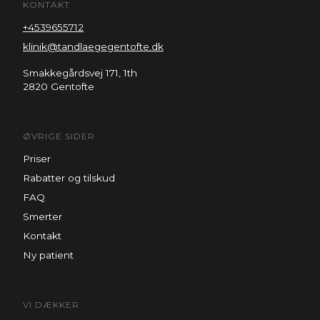
KONTAKT
+4539655712
klinik@tandlaegegentofte.dk
Smakkegårdsvej 171, 1th
2820 Gentofte
ØVRIGE SIDER
Priser
Rabatter og tilskud
FAQ
Smerter
Kontakt
Ny patient
VI DÆKKER