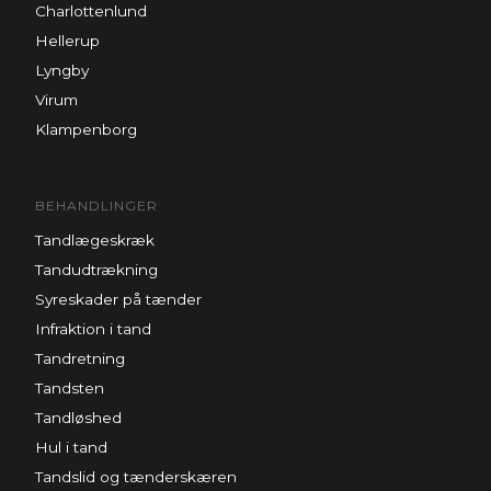
Charlottenlund
Hellerup
Lyngby
Virum
Klampenborg
BEHANDLINGER
Tandlægeskræk
Tandudtrækning
Syreskader på tænder
Infraktion i tand
Tandretning
Tandsten
Tandløshed
Hul i tand
Tandslid og tænderskæren