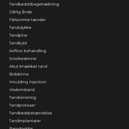
Tandkødstilbagetrækning
Dårlig ånde
Følsomme tænder
Tandulykke
Tandpine
Tandbyld
Airflow behandling
Snorkeskinne
Akut knækket tand
Bidskinne
Moulding Injection
Visdomstand
Tandrensning
Tandproteser
Tandkødsbetændelse
Tandimplantater
Parodontitis