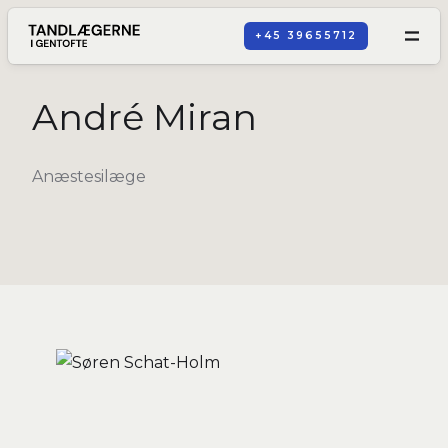
+45 39655712
André Miran
Anæstesilæge