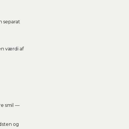
n separat
en værdi af
re smil —
ndsten og