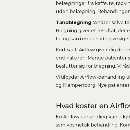
belægninger fra kaffe, te, rødv
uden belægning. Behandlingen e
Tandblegning
ændrer selve tan
Blegning giver et resultat, der
tid og kan i en periode give øge
Kort sagt: Airflow giver dig din
end naturen. Mange patienter st
beslutter sig for blegning. Vi rå
Vi tilbyder Airflow-behandling ti
og
Klampenborg
. Nye patienter
Hvad koster en Airfl
En Airflow behandling kan tilkøb
som kosmetisk behandling. Kont