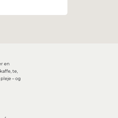
er en
affe, te,
pleje – og