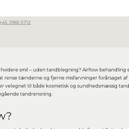
+45 3965 5712
videre smil – uden tandblegning? Airflow behandling 
t rense tænderne og fjerne misfarvninger forårsaget af k
er velegnet til både kosmetisk og sundhedsmæssig tand
degående tandrensning.
ow?