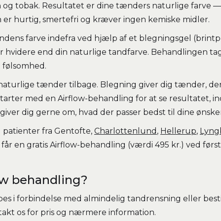
in og tobak. Resultatet er dine tænders naturlige farve 
r hurtig, smertefri og kræver ingen kemiske midler.
dens farve indefra ved hjælp af et blegningsgel (brintp
 er hvidere end din naturlige tandfarve. Behandlingen t
t følsomhed.
e naturlige tænder tilbage. Blegning giver dig tænder, de
arter med en Airflow-behandling for at se resultatet, i
dgiver dig gerne om, hvad der passer bedst til dine ønske
l patienter fra Gentofte,
Charlottenlund
,
Hellerup
,
Lyng
 får en gratis Airflow-behandling (værdi 495 kr.) ved førs
ow behandling?
es i forbindelse med almindelig tandrensning eller besti
akt os for pris og nærmere information.