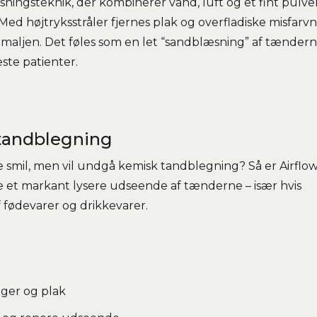
ningsteknik, der kombinerer vand, luft og et fint pulver
Med højtryksstråler fjernes plak og overfladiske misfarv
maljen. Det føles som en let “sandblæsning” af tændern
este patienter.
l tandblegning
e smil, men vil undgå kemisk tandblegning? Så er Airflo
e et markant lysere udseende af tænderne – især hvis
f fødevarer og drikkevarer.
nger og plak