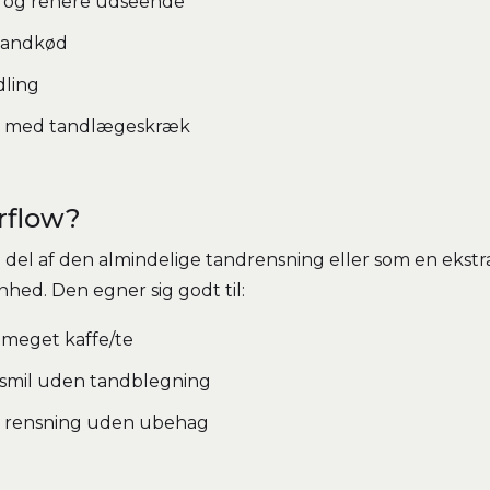
e og renere udseende
tandkød
dling
ter med tandlægeskræk
rflow?
 del af den almindelige tandrensning eller som en ekstr
nhed. Den egner sig godt til:
r meget kaffe/te
 smil uden tandblegning
ig rensning uden ubehag