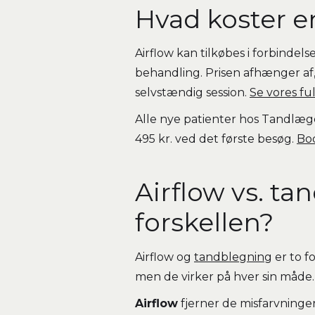
Hvad koster e
Airflow kan tilkøbes i forbindel
behandling. Prisen afhænger af
selvstændig session.
Se vores ful
Alle nye patienter hos Tandlæger
495 kr. ved det første besøg.
Boo
Airflow vs. ta
forskellen?
Airflow og
tandblegning
er to f
men de virker på hver sin måde.
Airflow
fjerner de misfarvninger