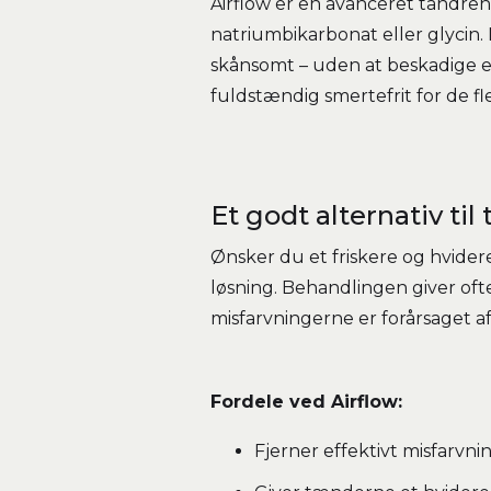
Airflow er en avanceret tandrens
natriumbikarbonat eller glycin. 
skånsomt – uden at beskadige e
fuldstændig smertefrit for de fl
Et godt alternativ ti
Ønsker du et friskere og hvider
løsning. Behandlingen giver oft
misfarvningerne er forårsaget a
Fordele ved Airflow:
Fjerner effektivt misfarvni