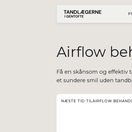
P
Airflow b
Få en skånsom og effektiv 
et sundere smil uden tandb
NÆSTE TID TIL
AIRFLOW BEHAND