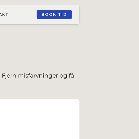
AKT
BOOK TID
 Fjern misfarvninger og få