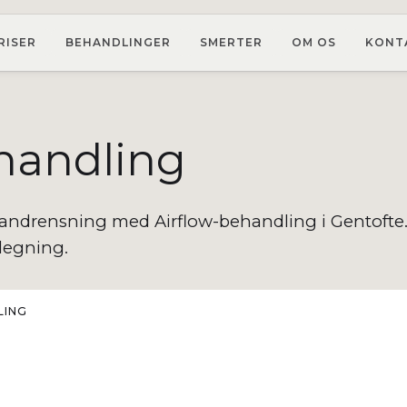
RISER
BEHANDLINGER
SMERTER
OM OS
KONT
ehandling
tandrensning med Airflow-behandling i Gentofte.
legning.
LING