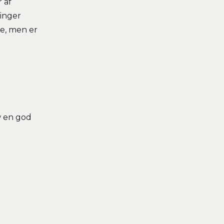
 af
ninger
e, men er
w en god