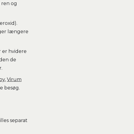
— ren og
eroxid).
ager længere
r er hvidere
nden de
r.
by
,
Virum
te besøg.
lles separat