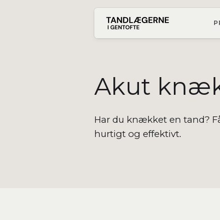
P
Akut knæk
Har du knækket en tand? F
hurtigt og effektivt.