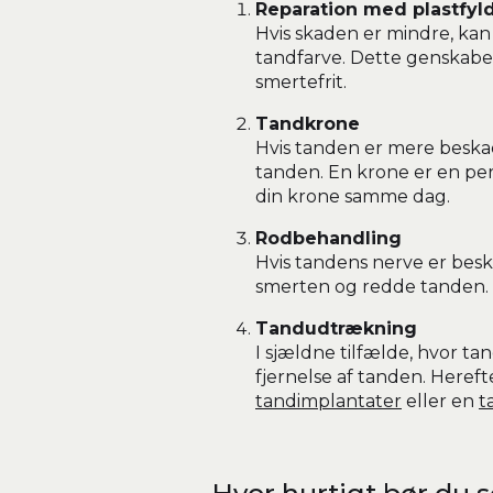
Reparation med plastfyl
Hvis skaden er mindre, ka
tandfarve. Dette genskaber
smertefrit.
Tandkrone
Hvis tanden er mere beska
tanden. En krone er en per
din krone samme dag.
Rodbehandling
Hvis tandens nerve er bes
smerten og redde tanden. D
Tandudtrækning
I sjældne tilfælde, hvor ta
fjernelse af tanden. Heref
tandimplantater
eller en
t