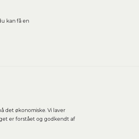
du kan få en
på det økonomiske. Vi laver
get er forstået og godkendt af