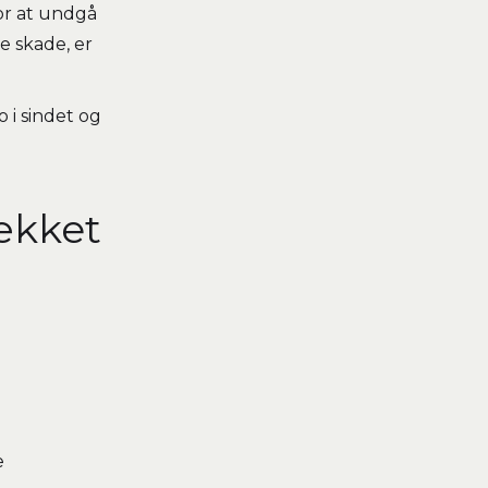
or at undgå
e skade, er
 i sindet og
ækket
e