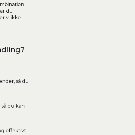
ombination
Har du
r vi ikke
ndling?
ænder, så du
, så du kan
og effektivt