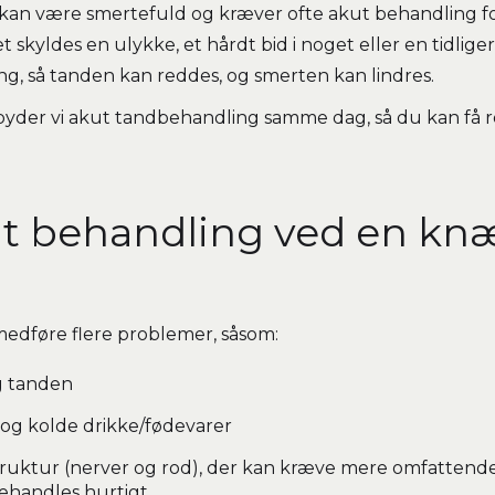
kan være smertefuld og kræver ofte akut behandling f
 skyldes en ulykke, et hårdt bid i noget eller en tidliger
ing, så tanden kan reddes, og smerten kan lindres.
yder vi akut tandbehandling samme dag, så du kan få ro
ut behandling ved en kn
edføre flere problemer, såsom:
g tanden
og kolde drikke/fødevarer
truktur (nerver og rod), der kan kræve mere omfattend
behandles hurtigt