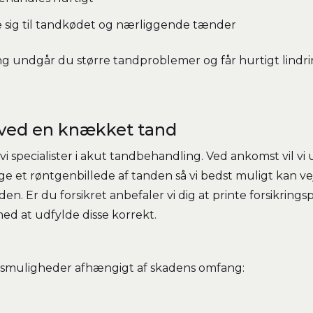
e sig til tandkødet og nærliggende tænder
g undgår du større tandproblemer og får hurtigt lindri
 ved en knækket tand
i specialister i akut tandbehandling. Ved ankomst vil v
 et røntgenbillede af tanden så vi bedst muligt kan vejl
n. Er du forsikret anbefaler vi dig at printe forsikring
ed at udfylde disse korrekt.
ngsmuligheder afhængigt af skadens omfang: