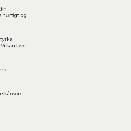
din
s hurtigt og
styrke
Vi kan lave
erne
en skånsom