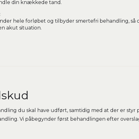
andle din knækkede tand.
:
under hele forløbet og tilbyder smertefri behandling, så 
en akut situation.
ilskud
ndling du skal have udført, samtidig med at der er styr 
handling. Vi påbegynder først behandlingen efter oversla