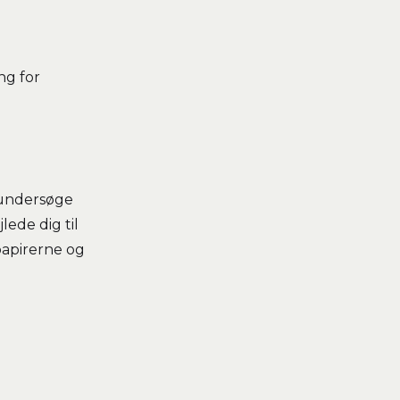
ng for
i undersøge
ede dig til
spapirerne og