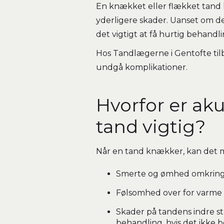
En knækket eller flækket tand 
yderligere skader. Uanset om det
det vigtigt at få hurtig behandl
Hos Tandlægerne i Gentofte tilb
undgå komplikationer.
Hvorfor er ak
tand vigtig?
Når en tand knækker, kan det m
Smerte og ømhed omkrin
Følsomhed over for varme 
Skader på tandens indre s
behandling, hvis det ikke 