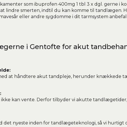
kamenter som ibuprofen 400mg 1 tbl 3 x dgl. gerne i k
r at lindre smerten, indtil du kan komme til tandlægen. 
mavesår eller andre sygdomme i dit tarmsystem anbefale
ægerne i Gentofte for akut tandbeha
ælde:
 med at håndtere akut tandpleje, herunder knækkede t
:
 ikke kan vente. Derfor tilbyder vi akutte tandlægetider
d det nyeste inden for tandlægeteknologi, så vi hurtigt 