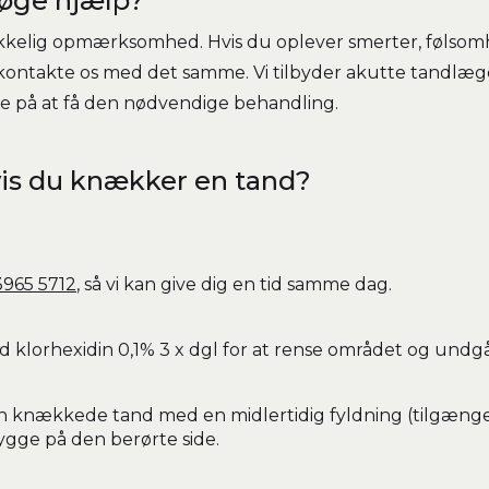
søge hjælp?
kkelig opmærksomhed. Hvis du oplever smerter, følsom
 kontakte os med det samme. Vi tilbyder akutte tandlæg
te på at få den nødvendige behandling.
vis du knækker en tand?
3965 5712
, så vi kan give dig en tid samme dag.
 klorhexidin 0,1% 3 x dgl for at rense området og undgå
en knækkede tand med en midlertidig fyldning (tilgænge
tygge på den berørte side.