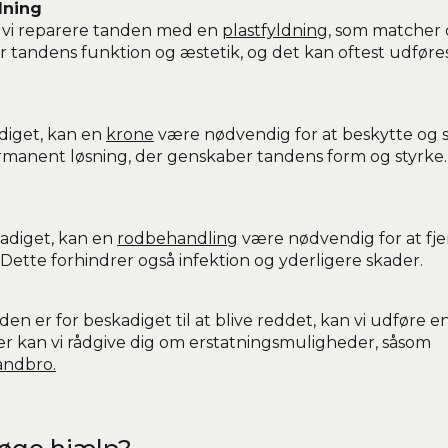
dning
n vi reparere tanden med en
plastfyldning
, som matcher 
 tandens funktion og æstetik, og det kan oftest udføre
diget, kan en
krone
være nødvendig for at beskytte og 
manent løsning, der genskaber tandens form og styrke. 
kadiget, kan en
rodbehandling
være nødvendig for at fj
ette forhindrer også infektion og yderligere skader.
nden er for beskadiget til at blive reddet, kan vi udføre 
ter kan vi rådgive dig om erstatningsmuligheder, såsom
andbro.