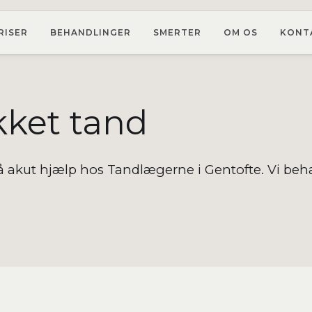
RISER
BEHANDLINGER
SMERTER
OM OS
KONT
ket tand
å akut hjælp hos Tandlægerne i Gentofte. Vi b