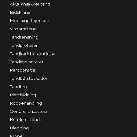
Akut knækket tand
Bidskinne
Moulding Injection
Visdomstand
Tandrensning
Tandproteser
Tandkødsbetændelse
Tandimplantater
Parodontitis
Tandbørsteskader
Tandbro
Plastfyldning
Rodbehandling
Generel anæstesi
Knækket tand
Blegning
Kroner