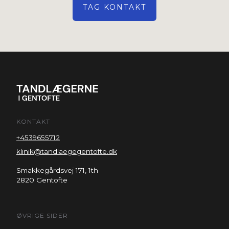
TAG KONTAKT
KONTAKT
+4539655712
klinik@tandlaegegentofte.dk
Smakkegårdsvej 171, 1th
2820 Gentofte
ØVRIGE SIDER