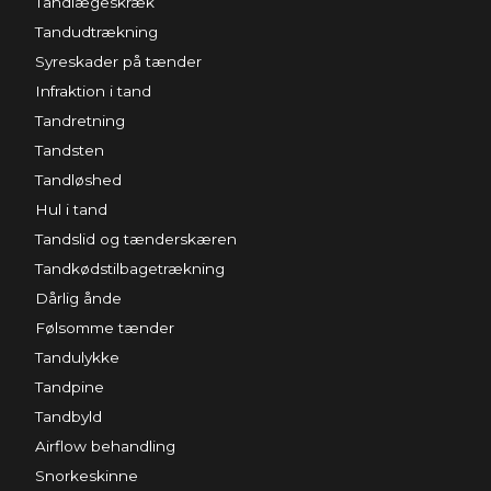
Tandlægeskræk
Tandudtrækning
Syreskader på tænder
Infraktion i tand
Tandretning
Tandsten
Tandløshed
Hul i tand
Tandslid og tænderskæren
Tandkødstilbagetrækning
Dårlig ånde
Følsomme tænder
Tandulykke
Tandpine
Tandbyld
Airflow behandling
Snorkeskinne