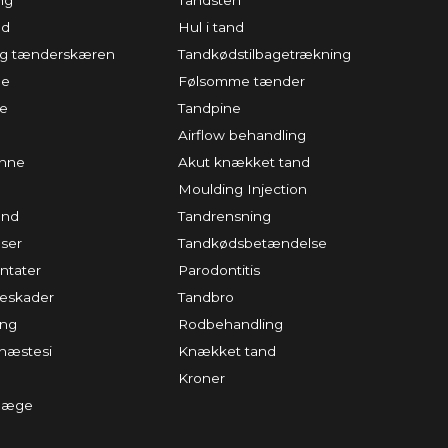
ng
Tandsten
ed
Hul i tand
 og tænderskæren
Tandkødstilbagetrækning
de
Følsomme tænder
ke
Tandpine
Airflow behandling
inne
Akut knækket tand
Moulding Injection
and
Tandrensning
ser
Tandkødsbetændelse
ntater
Parodontitis
teskader
Tandbro
ing
Rodbehandling
næstesi
Knækket tand
Kroner
dlæge