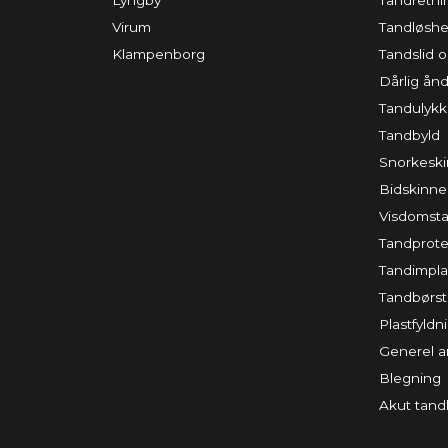
Lyngby
Tandretni
Virum
Tandløsh
Klampenborg
Tandslid
Dårlig ån
Tandulyk
Tandbyld
Snorkesk
Bidskinne
Visdomst
Tandprote
Tandimpla
Tandbørs
Plastfyldn
Generel a
Blegning
Akut tan