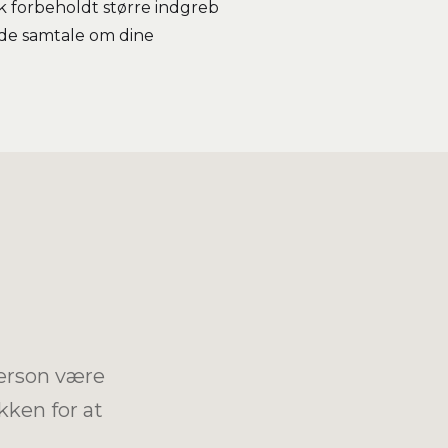
k forbeholdt større indgreb
ende samtale om dine
person være
kken for at