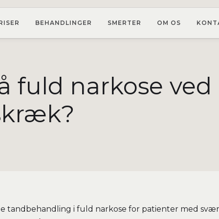
RISER
BEHANDLINGER
SMERTER
OM OS
KONT
 fuld narkose ved
skræk?
ilbyde tandbehandling i fuld narkose for patienter med s