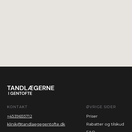
KONTAKT
ØVRIGE SIDER
+4539655712
Priser
klinik@tandlaegegentofte.dk
Rabatter og tilskud