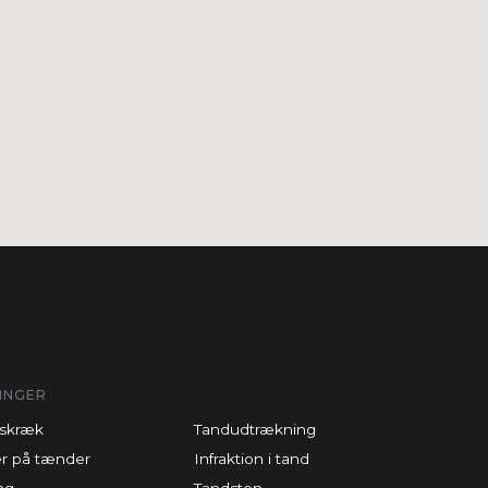
INGER
skræk
Tandudtrækning
r på tænder
Infraktion i tand