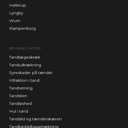
Hellerup
Lyngby
Virum
Klampenborg
BEHANDLINGER
Tandlægeskræk
Tandudtrækning
Syreskader på tænder
Infraktion i tand
Tandretning
Tandsten
Tandløshed
Hul i tand
Tandslid og tænderskæren
Tandkødstilbagetrækning