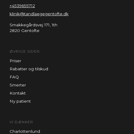
+4539655712
klinik@tandlaegegentofte.dk
Smakkegårdsvej 171, 1th
2820 Gentofte
ØVRIGE SIDER
Priser
Rabatter og tilskud
FAQ
Smerter
Kontakt
Ny patient
VI DÆKKER
Charlottenlund