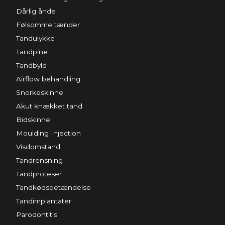
Dårlig ånde
Følsomme tænder
Tandulykke
Tandpine
Tandbyld
Airflow behandling
Snorkeskinne
Akut knækket tand
Bidskinne
Moulding Injection
Visdomstand
Tandrensning
Tandproteser
Tandkødsbetændelse
Tandimplantater
Parodontitis