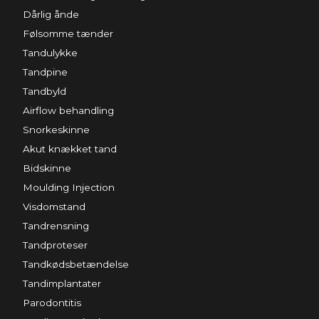
Dårlig ånde
Følsomme tænder
Tandulykke
Tandpine
Tandbyld
Airflow behandling
Snorkeskinne
Akut knækket tand
Bidskinne
Moulding Injection
Visdomstand
Tandrensning
Tandproteser
Tandkødsbetændelse
Tandimplantater
Parodontitis