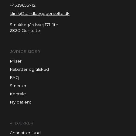
+4539655712
klinik@tandlaegegentofte.dk
Smakkegårdsvej 171, 1th
2820 Gentofte
ØVRIGE SIDER
Priser
Rabatter og tilskud
FAQ
Smerter
Kontakt
Ny patient
VI DÆKKER
Charlottenlund