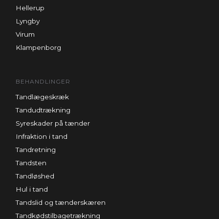
Hellerup
Lyngby
Virum
Klampenborg
BEHANDLINGER
Tandlægeskræk
Tandudtrækning
Syreskader på tænder
Infraktion i tand
Tandretning
Tandsten
Tandløshed
Hul i tand
Tandslid og tænderskæren
Tandkødstilbagetrækning