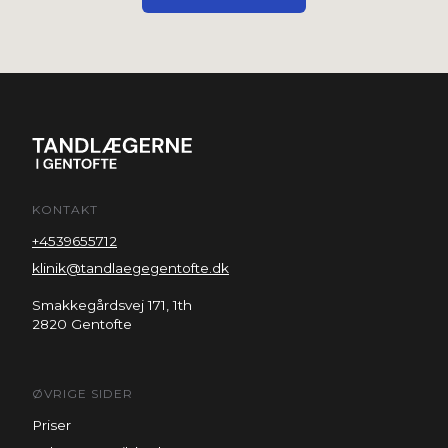
KONTAKT
+4539655712
klinik@tandlaegegentofte.dk
Smakkegårdsvej 171, 1th
2820 Gentofte
ØVRIGE SIDER
Priser