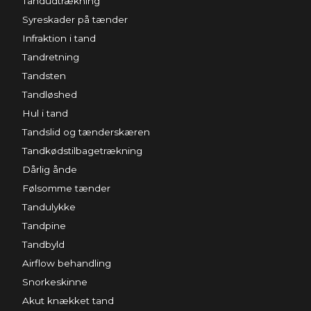
Tandudtrækning
Syreskader på tænder
Infraktion i tand
Tandretning
Tandsten
Tandløshed
Hul i tand
Tandslid og tænderskæren
Tandkødstilbagetrækning
Dårlig ånde
Følsomme tænder
Tandulykke
Tandpine
Tandbyld
Airflow behandling
Snorkeskinne
Akut knækket tand