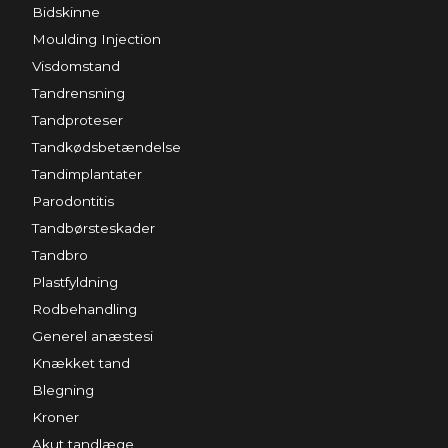
Bidskinne
Moulding Injection
Visdomstand
Tandrensning
Tandproteser
Tandkødsbetændelse
Tandimplantater
Parodontitis
Tandbørsteskader
Tandbro
Plastfyldning
Rodbehandling
Generel anæstesi
Knækket tand
Blegning
Kroner
Akut tandlæge