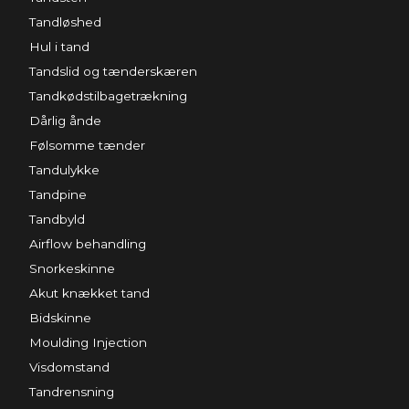
Tandløshed
Hul i tand
Tandslid og tænderskæren
Tandkødstilbagetrækning
Dårlig ånde
Følsomme tænder
Tandulykke
Tandpine
Tandbyld
Airflow behandling
Snorkeskinne
Akut knækket tand
Bidskinne
Moulding Injection
Visdomstand
Tandrensning