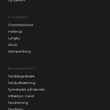
Ny patient
VI DÆKKER
Charlottenlund
Hellerup
Lyngby
Virum
Klampenborg
BEHANDLINGER
Tandlægeskræk
Tandudtrækning
Syreskader på tænder
Infraktion i tand
Tandretning
Tandsten