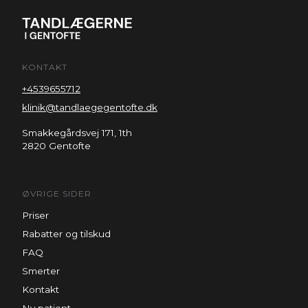
KONTAKT
+4539655712
klinik@tandlaegegentofte.dk
Smakkegårdsvej 171, 1th
2820 Gentofte
ØVRIGE SIDER
Priser
Rabatter og tilskud
FAQ
Smerter
Kontakt