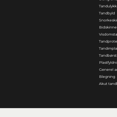
Tandulyk
Tandbyld
Snorkesk
Bidskinne
Visdomst
Tandprote
Tandimpla
Tandbørs
Plastfyldn
Generel a
Blegning
Akut tan