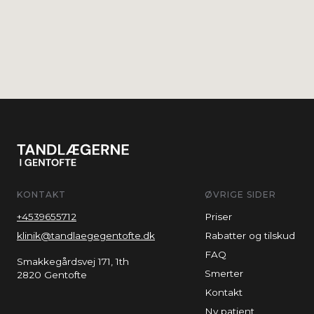
KONTAKT
ØVRIGE SIDER
+4539655712
Priser
klinik@tandlaegegentofte.dk
Rabatter og tilskud
FAQ
Smakkegårdsvej 171, 1th
Smerter
2820 Gentofte
Kontakt
Ny patient