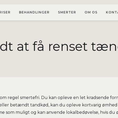
RISER
BEHANDLINGER
SMERTER
OM OS
KONT
dt at få renset tæ
om regel smertefri. Du kan opleve en let kradsende for
eller betændt tandkød, kan du opleve kortvarig ømhed ell
me som muligt og kan anvende lokalbedøvelse, hvis du ø