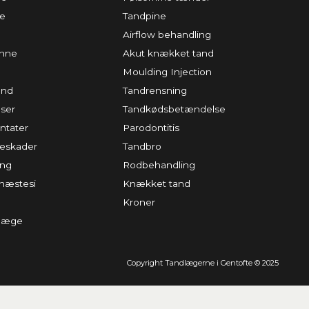
ke
Tandpine
Airflow behandling
inne
Akut knækket tand
Moulding Injection
and
Tandrensning
ser
Tandkødsbetændelse
ntater
Parodontitis
teskader
Tandbro
ing
Rodbehandling
næstesi
Knækket tand
Kroner
dlæge
Copyright Tandlægerne i Gentofte © 2025