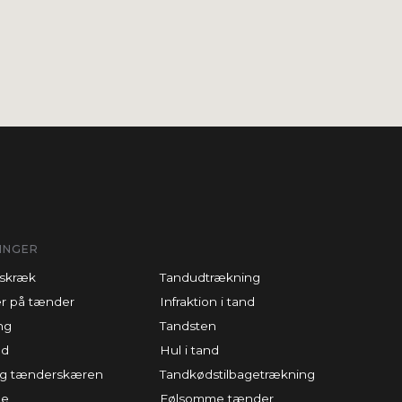
INGER
skræk
Tandudtrækning
r på tænder
Infraktion i tand
ng
Tandsten
ed
Hul i tand
 og tænderskæren
Tandkødstilbagetrækning
de
Følsomme tænder