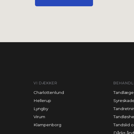
VI DÆKKER
BEHANDL
Charlottenlund
Tandlæge
Hellerup
Syreskade
Lyngby
Tandretni
Virum
Tandløsh
Klampenborg
Tandslid
Dårlig ån